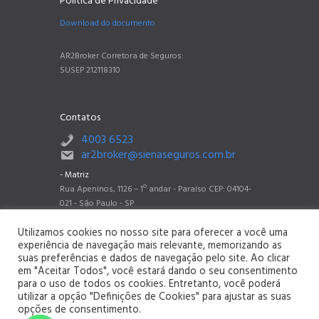
Política de Privacidade
Download do documento
AR2Broker Corretora de Seguros:
SUSEP 212118310
Contatos
4003 6523
ar2broker@sienaseguros.com.br
- Matriz
Rua Apeninos, 1126 – 1º andar - Paraíso CEP: 04104-
021 - São Paulo - SP
- Filial Belo Horizonte
Utilizamos cookies no nosso site para oferecer a você uma
Rua dos Timbiras, 2788 sala 802 - Barro Preto CEP:
experiência de navegação mais relevante, memorizando as
30140-062 - Belo Horizonte - MG
suas preferências e dados de navegação pelo site. Ao clicar
- Filial Recife
em "Aceitar Todos", você estará dando o seu consentimento
Rua Herculano Bandeira 749, 4° andar, sala 402, Pina,
para o uso de todos os cookies. Entretanto, você poderá
CEP 51110-131 - Recife - PE
utilizar a opção "Definições de Cookies" para ajustar as suas
opções de consentimento.
- Filial Rio de Janeiro