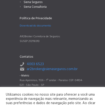
Siena Seguros
Siena Consultoria
Política de Privacidade
Download do documento
AR2Broker Corretora de Seguros:
SUSEP 212118310
Contatos
4003 6523
ar2broker@sienaseguros.com.br
- Matriz
Rua Apeninos, 1126 – 1º andar - Paraíso CEP: 04104-
021 - São Paulo - SP
- Filial Belo Horizonte
Utilizamos cookies no nosso site para oferecer a você uma
Rua dos Timbiras, 2788 sala 802 - Barro Preto CEP:
experiência de navegação mais relevante, memorizando as
30140-062 - Belo Horizonte - MG
suas preferências e dados de navegação pelo site. Ao clicar