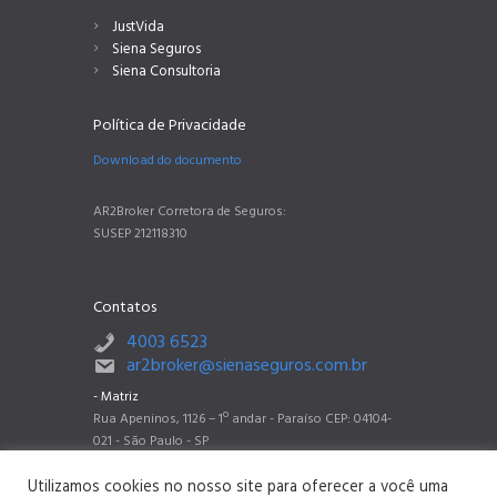
JustVida
Siena Seguros
Siena Consultoria
Política de Privacidade
Download do documento
AR2Broker Corretora de Seguros:
SUSEP 212118310
Contatos
4003 6523
ar2broker@sienaseguros.com.br
- Matriz
Rua Apeninos, 1126 – 1º andar - Paraíso CEP: 04104-
021 - São Paulo - SP
- Filial Belo Horizonte
Utilizamos cookies no nosso site para oferecer a você uma
Rua dos Timbiras, 2788 sala 802 - Barro Preto CEP: