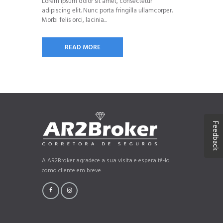
Lorem ipsum dolor sit amet, consectetur
adipiscing elit. Nunc porta fringilla ullamcorper.
Morbi felis orci, lacinia...
READ MORE
Feedback
A AR2Broker agradece a sua visita e espera tê-lo
como cliente em breve.