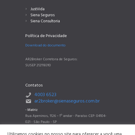
JustVida
Siena Seguros
Siena Consultoria
Política de Privacidade
Download do documento
AR2Broker Corretora de Seguros:
SUSEP 212118310
Contatos
4003 6523
ar2broker@sienaseguros.com.br
- Matriz
Rua Apeninos, 1126 – 1º andar - Paraíso CEP: 04104-
021 - São Paulo - SP
- Filial Belo Horizonte
Utilizamos cookies no nosso site para oferecer a você uma
Rua dos Timbiras, 2788 sala 802 - Barro Preto CEP: