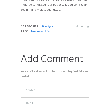
mauris enim, bibendum at purus aliquet, maximus
molestie tortor. Sed faucibus et tellus eu sollicitudin.
Sed fringilla malesuada luctus.
CATEGORIES:
Lifestyle
TAGS:
business
,
life
Add Comment
Your email address will not be published. Required fields are
marked *