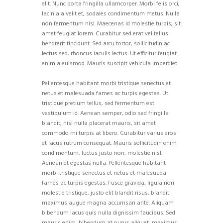
elit. Nunc porta fringilla ullamcorper. Morbi felis orci,
lacinia a velit et, sodales condimentum metus. Nulla
non fermentum nisl. Maecenas id molestie turpis, sit
amet feugiat lorem. Curabitur sed erat vel tellus
hendrerit tincidunt. Sed arcu tortor, sollicitudin ac
lectus sed, rhoncus iaculis lectus. Ut efficitur feugiat
enim a euismod. Mauris suscipit vehicula imperdiet.
Pellentesque habitant morbi tristique senectus et
netus et malesuada fames ac turpis egestas. Ut
tristique pretium tellus, sed fermentum est
vestibulum id. Aenean semper, odio sed fringilla
blandit, nisl nulla placerat mauris, sit amet
commodo mi turpis at libero. Curabitur varius eros
et lacus rutrum consequat. Mauris sollicitudin enim
condimentum, luctus justo non, molestie nisl.
Aenean et egestas nulla. Pellentesque habitant
morbi tristique senectus et netus et malesuada
fames ac turpis egestas. Fusce gravida, ligula non
molestie tristique, justo elit blandit risus, blandit
maximus augue magna accumsan ante. Aliquam
bibendum lacus quis nulla dignissim faucibus. Sed