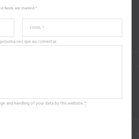
ed fields are marked *
 próxima vez que eu comentar.
age and handling of your data by this website.
*