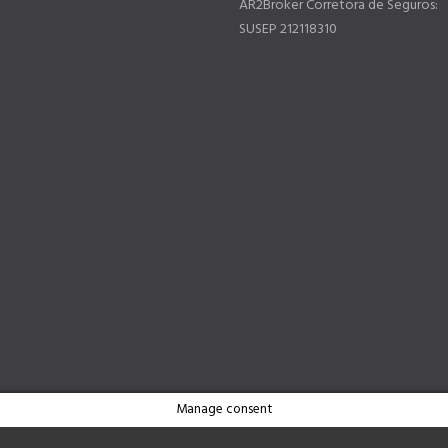
AR2Broker Corretora de Seguros:
SUSEP 212118310
Manage consent