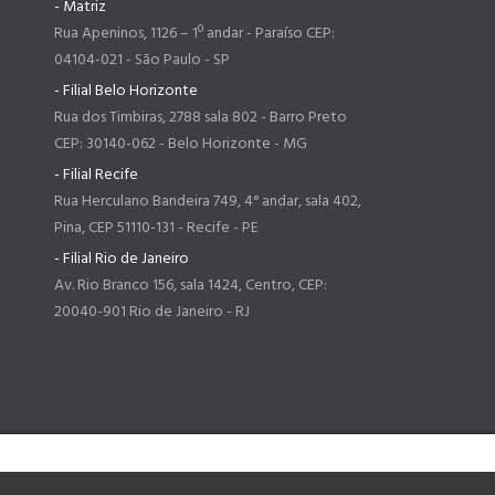
- Matriz
Rua Apeninos, 1126 – 1º andar - Paraíso CEP:
04104-021 - São Paulo - SP
- Filial Belo Horizonte
Rua dos Timbiras, 2788 sala 802 - Barro Preto
CEP: 30140-062 - Belo Horizonte - MG
- Filial Recife
Rua Herculano Bandeira 749, 4° andar, sala 402,
Pina, CEP 51110-131 - Recife - PE
- Filial Rio de Janeiro
Av. Rio Branco 156, sala 1424, Centro, CEP:
20040-901 Rio de Janeiro - RJ