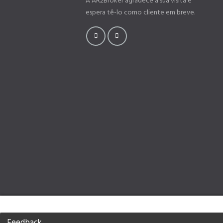
A AR2Broker agradece a sua visita e
espera tê-lo como cliente em breve.
Feedback