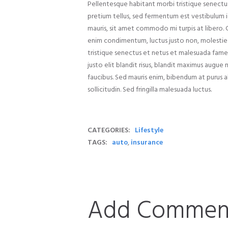
Pellentesque habitant morbi tristique senectus
pretium tellus, sed fermentum est vestibulum id.
mauris, sit amet commodo mi turpis at libero. C
enim condimentum, luctus justo non, molestie 
tristique senectus et netus et malesuada fames 
justo elit blandit risus, blandit maximus augu
faucibus. Sed mauris enim, bibendum at purus a
sollicitudin. Sed fringilla malesuada luctus.
CATEGORIES:
Lifestyle
TAGS:
auto
,
insurance
Add Commen