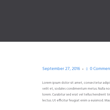
September 27, 2016
0
Commen
Lorem ipsum dolor sit amet, consectetur adipisci
velit et, sodales condimentum metus. Nulla non
lorem. Curabitur sed erat vel tellus hendrerit ti
lectus. Ut efficitur feugiat enim a euismod. Mau