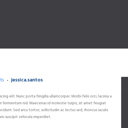
ts
jessica.santos
ng elit. Nunc porta fringilla ullamcorper. Morbi felis orci, lacinia a
 fermentum nisl. Maecenas id molestie turpis, sit amet feugiat
ncidunt. Sed arcu tortor, sollicitudin ac lectus sed, rhoncus iaculis
ris suscipit vehicula imperdiet.