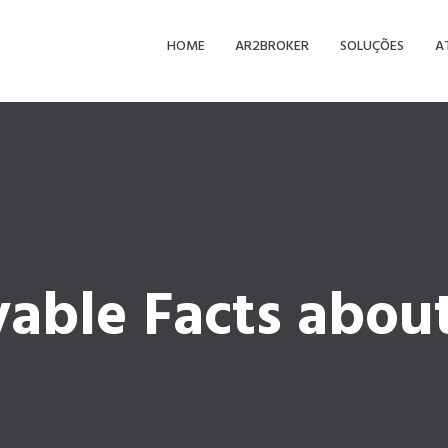
HOME
AR2BROKER
SOLUÇÕES
A
vable Facts abou