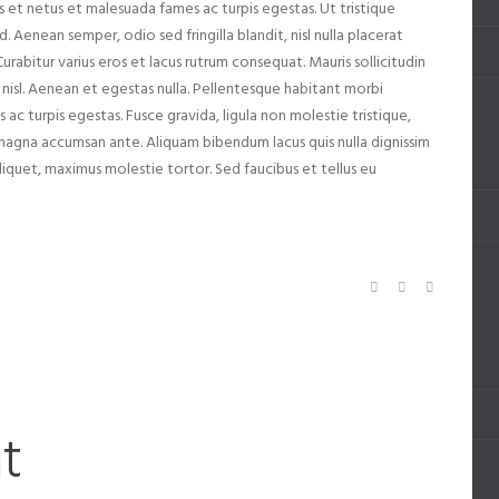
 et netus et malesuada fames ac turpis egestas. Ut tristique
 Aenean semper, odio sed fringilla blandit, nisl nulla placerat
urabitur varius eros et lacus rutrum consequat. Mauris sollicitudin
nisl. Aenean et egestas nulla. Pellentesque habitant morbi
ac turpis egestas. Fusce gravida, ligula non molestie tristique,
e magna accumsan ante. Aliquam bibendum lacus quis nulla dignissim
liquet, maximus molestie tortor. Sed faucibus et tellus eu
t