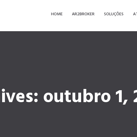
HOME
AR2BROKER
SOLUÇÕES
A
ives: outubro 1, 