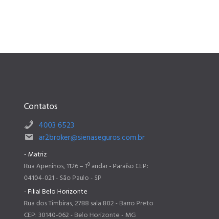
Contatos
4003 6523
ar2broker@sienaseguros.com.br
- Matriz
Rua Apeninos, 1126 – 1º andar - Paraíso CEP:
04104-021 - São Paulo - SP
- Filial Belo Horizonte
Rua dos Timbiras, 2788 sala 802 - Barro Preto
CEP: 30140-062 - Belo Horizonte - MG