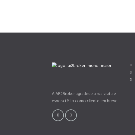
A AR2Broker agradece a sua visita e
espera tê-lo como cliente em breve.