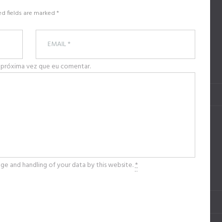
ed fields are marked *
 próxima vez que eu comentar.
age and handling of your data by this website.
*