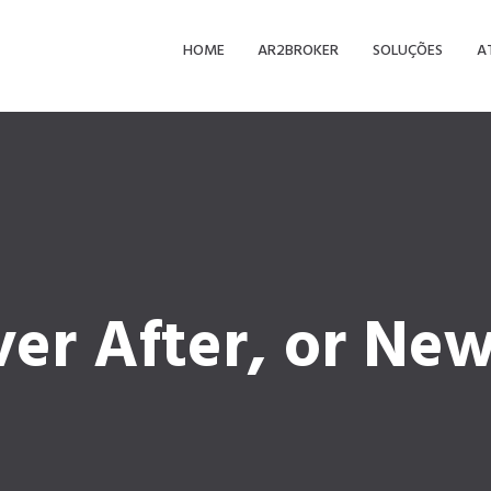
HOME
AR2BROKER
SOLUÇÕES
A
ver After, or Ne