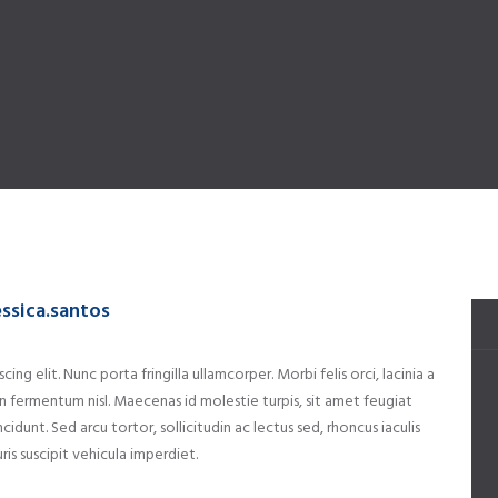
essica.santos
ng elit. Nunc porta fringilla ullamcorper. Morbi felis orci, lacinia a
 fermentum nisl. Maecenas id molestie turpis, sit amet feugiat
ncidunt. Sed arcu tortor, sollicitudin ac lectus sed, rhoncus iaculis
ris suscipit vehicula imperdiet.