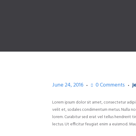
June 24, 2016
0
Comments
j
Lorem ipsum dolor sit amet, consectetur adipisci
velit et, sodales condimentum metus. Nulla non
lorem. Curabitur sed erat vel tellus hendrerit ti
lectus. Ut efficitur feugiat enim a euismod. Mau